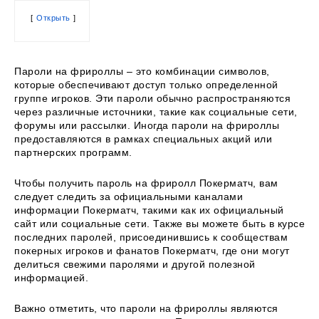
Открыть
Пароли на фрироллы – это комбинации символов,
которые обеспечивают доступ только определенной
группе игроков. Эти пароли обычно распространяются
через различные источники, такие как социальные сети,
форумы или рассылки. Иногда пароли на фрироллы
предоставляются в рамках специальных акций или
партнерских программ.
Чтобы получить пароль на фриролл Покерматч, вам
следует следить за официальными каналами
информации Покерматч, такими как их официальный
сайт или социальные сети. Также вы можете быть в курсе
последних паролей, присоединившись к сообществам
покерных игроков и фанатов Покерматч, где они могут
делиться свежими паролями и другой полезной
информацией.
Важно отметить, что пароли на фрироллы являются