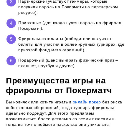
Партнерские (участвуют геймеры, которые
получили пароль на Покерматч на партнерском
ресурсе).
Приватные (для входа нужен пароль на фриролл
Покерматч).
Фрироллы-сателлиты (победители получают
билеты для участия в более крупных турнирах, где
призовой фонд мега огромный).
Подарочный (шанс выиграть физический приз –
планшет, ноутбук и другие).
Преимущества игры на
фрироллы от Покерматч
Вы новичок или хотите играть в
онлайн покер
без риска
собственных сбережений, тогда турниры фрироллы
идеально подойдут. Для этого предлагаем
познакомиться более детально со всеми плюсами и
тогда вы точно поймете насколько они уникальны: