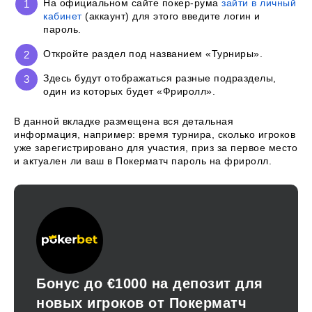
На официальном сайте покер-рума
зайти в личный
кабинет
(аккаунт) для этого введите логин и
пароль.
Откройте раздел под названием «Турниры».
Здесь будут отображаться разные подразделы,
один из которых будет «Фриролл».
В данной вкладке размещена вся детальная
информация, например: время турнира, сколько игроков
уже зарегистрировано для участия, приз за первое место
и актуален ли ваш в Покерматч пароль на фриролл.
Бонус до €1000 на депозит для
новых игроков от Покерматч