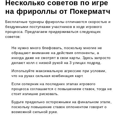
Несколько советов по игре
на фрироллы от Покерматч
Бесплатные турниры фрироллы отличаются скоростью и
бездумными поступками участников в ходе игрового
процесса. Предлагаем придерживаться следующих
советов:
Не нужно много блефовать, поскольку многие не
обращают внимание на действия оппоненты, а
иногда даже не смотрят в свои карты. Здесь запросто
делают колл с низкой рукой на 3 улицах подряд.
Используйте максимальную агрессию при условии,
что на руках сильная комбинация карт.
Если соперник на последних этапах игрового
процесса соглашается с повышением ставок, тогда не
стоит излишне рисковать.
Будьте предельно осторожными на финальном этапе,
поскольку повышение ставок оппонентом говорит о
возможной сильной руке.