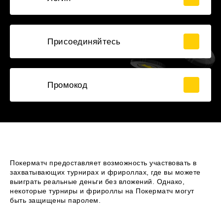
Присоединяйтесь
Промокод
Покерматч предоставляет возможность участвовать в
захватывающих турнирах и фрироллах, где вы можете
выиграть реальные деньги без вложений. Однако,
некоторые турниры и фрироллы на Покерматч могут
быть защищены паролем.