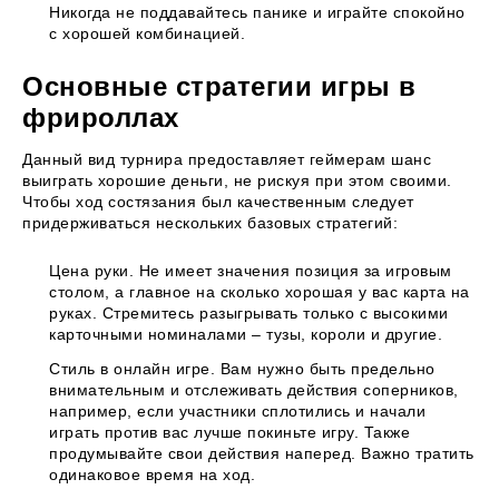
Никогда не поддавайтесь панике и играйте спокойно
с хорошей комбинацией.
Основные стратегии игры в
фрироллах
Данный вид турнира предоставляет геймерам шанс
выиграть хорошие деньги, не рискуя при этом своими.
Чтобы ход состязания был качественным следует
придерживаться нескольких базовых стратегий:
Цена руки. Не имеет значения позиция за игровым
столом, а главное на сколько хорошая у вас карта на
руках. Стремитесь разыгрывать только с высокими
карточными номиналами – тузы, короли и другие.
Стиль в онлайн игре. Вам нужно быть предельно
внимательным и отслеживать действия соперников,
например, если участники сплотились и начали
играть против вас лучше покиньте игру. Также
продумывайте свои действия наперед. Важно тратить
одинаковое время на ход.